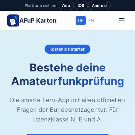
Plattform wählen:
Web
iOS
Android
AFuP Karten
DE
EN
Kostenlos starten
Bestehe deine
Amateurfunkprüfung
Die smarte Lern-App mit allen offiziellen
Fragen der Bundesnetzagentur. Für
Lizenzklasse N, E und A.